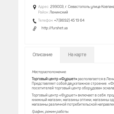
Адрес:
299003, г. Севастополь улица Ковпака
Район:
Ленинский
Телефон:
+7 (8692) 45 19 64
http://furshet.ua
Описание
На карте
Месторасположение.
Торговый центр «Фуршет»
располагается в Лени
Представляет собой двухэтажное строение. «Фу
посетителей торговый центр оборудован эскала
Торговый центр «Фуршет» включает в себя: про
книжный магазин, магазины оптики, магазины од
магазины различной потребительской направле
График, режим работы.