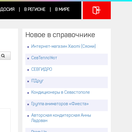
ДОСИЯ
В РЕГИОНЕ
В МИРЕ
|
|
Новое в справочнике
Интернет-магазин Xiaomi (Сяоми)
СевТеплоУют
СЕВГИДРО
ITДруг
Кондиционеры в Севастополе
Группа аниматоров «Фиеста»
Авторская кондитерская Анны
Ладован