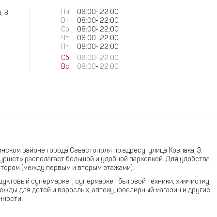
Пн
08:00
-
22:00
, 3
Вт
08:00
-
22:00
Ср
08:00
-
22:00
Чт
08:00
-
22:00
Пт
08:00
-
22:00
Сб
08:00
-
22:00
Вс
08:00
-
22:00
нском районе города Севастополя по адресу: улица Ковпака, 3.
ршет» располагает большой и удобной парковкой. Для удобства
тором (между первым и вторым этажами).
дуктовый супермаркет, супермаркет бытовой техники, химчистку,
ежды для детей и взрослых, аптеку, ювелирный магазин и другие
нности.