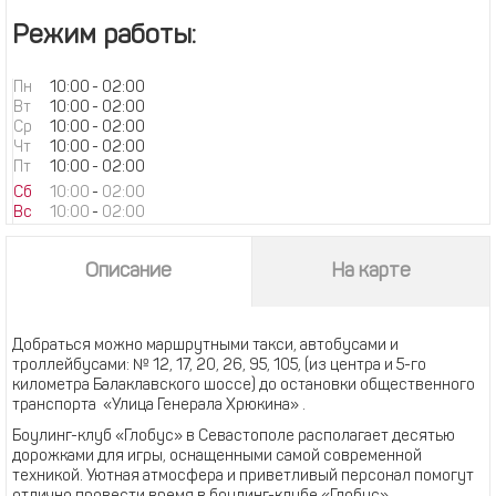
Режим работы:
Пн
10:00
-
02:00
Вт
10:00
-
02:00
Ср
10:00
-
02:00
Чт
10:00
-
02:00
Пт
10:00
-
02:00
Сб
10:00
-
02:00
Вс
10:00
-
02:00
Описание
На карте
Добраться можно маршрутными такси, автобусами и
троллейбусами: № 12, 17, 20, 26, 95, 105, (из центра и 5-го
километра Балаклавского шоссе) до остановки общественного
транспорта «Улица Генерала Хрюкина» .
Боулинг-клуб «Глобус» в Севастополе располагает десятью
дорожками для игры, оснащенными самой современной
техникой. Уютная атмосфера и приветливый персонал помогут