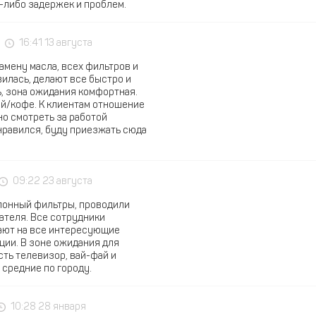
х-либо задержек и проблем.
16:41 13 августа
амену масла, всех фильтров и
вилась, делают все быстро и
, зона ожидания комфортная.
ай/кофе. К клиентам отношение
о смотреть за работой
онравился, буду приезжать сюда
09:22 23 августа
алонный фильтры, проводили
ателя. Все сотрудники
ают на все интересующие
ции. В зоне ожидания для
сть телевизор, вай-фай и
 средние по городу.
10:28 28 января