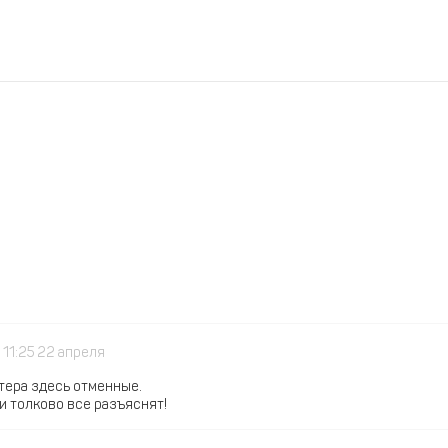
11:25 22 апреля
тера здесь отменные.
и толково все разъяснят!