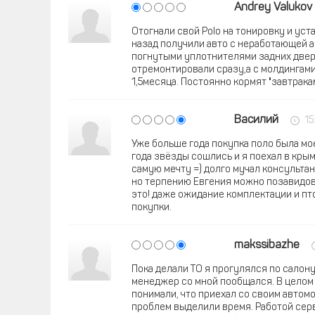
Andrey Valukov
Отогнали свой Polo на тонировку и уст
назад получили авто с неработающей 
погнутыми уплотнителями задних две
отремонтировали сразу,а с молдингами
1,5месяца. Постоянно кормят "завтракам
Василий
15
Уже больше года покупка поло была мое
года звёзды сошлись и я поехал в кры
самую мечту =) долго мучал консульта
но терпению Евгения можно позавидов
это! даже ожидание комплектации и пт
покупки.
makssibazhe
Пока делали ТО я прогулялся по салон
менеджер со мной пообщался. В целом 
понимали, что приехал со своим автомо
проблем выделили время. Работой серв