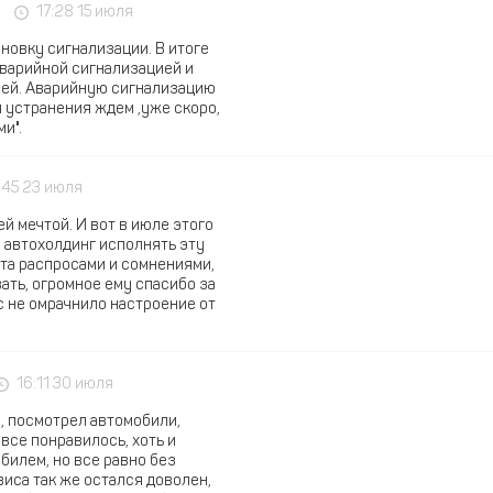
17:28 15 июля
ановку сигнализации. В итоге
аварийной сигнализацией и
рей. Аварийную сигнализацию
 устранения ждем ,уже скоро,
и".
:45 23 июля
й мечтой. И вот в июле этого
м автохолдинг исполнять эту
нта распросами и сомнениями,
ать, огромное ему спасибо за
с не омрачнило настроение от
16:11 30 июля
у, посмотрел автомобили,
все понравилось, хоть и
билем, но все равно без
иса так же остался доволен,