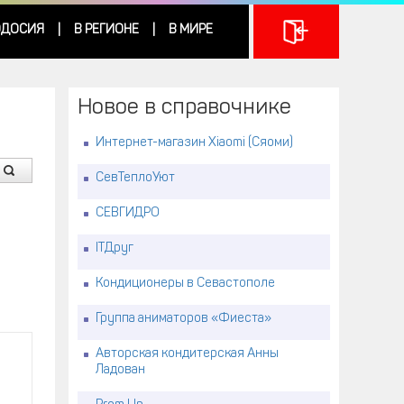
ДОСИЯ
В РЕГИОНЕ
В МИРЕ
|
|
Новое в справочнике
Интернет-магазин Xiaomi (Сяоми)
СевТеплоУют
СЕВГИДРО
ITДруг
Кондиционеры в Севастополе
Группа аниматоров «Фиеста»
Авторская кондитерская Анны
Ладован