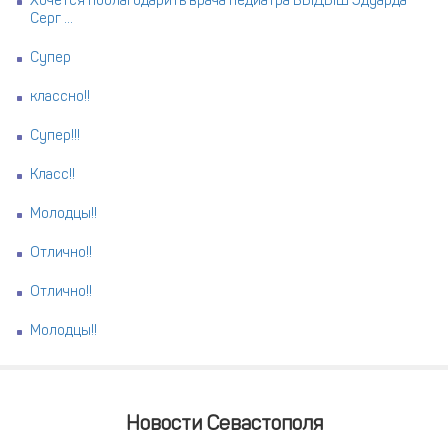
Хочется поблагодарить врача педиатра ВЫДЫШ Эдуарда
Серг ...
Супер
классно!!
Супер!!!
Класс!!
Молодцы!!
Отлично!!
Отлично!!
Молодцы!!
Новости Севастополя