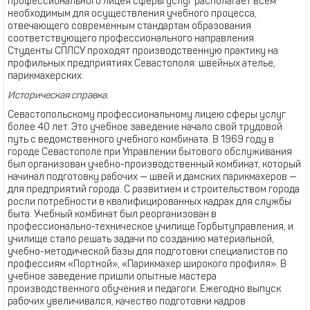
профессионального лицея сферы услуг располагает всем
необходимым для осуществления учебного процесса,
отвечающего современным стандартам образования
соответствующего профессионального направления.
Студенты СПЛСУ проходят производственную практику на
профильных предприятиях Севастополя: швейных ателье,
парикмахерских.
Историческая справка.
Севастопольскому профессиональному лицею сферы услуг
более 40 лет. Это учебное заведение начало свой трудовой
путь с ведомственного учебного комбината. В 1969 году в
городе Севастополе при Управлении бытового обслуживания
был организован учебно-производственный комбинат, который
начинал подготовку рабочих — швей и дамских парикмахеров —
для предприятий города. С развитием и строительством города
росли потребности в квалифицированных кадрах для службы
быта. Учебный комбинат был реорганизован в
профессионально-техническое училище Горбытуправления, и
училище стало решать задачи по созданию материальной,
учебно-методической базы для подготовки специалистов по
профессиям «Портной», «Парикмахер широкого профиля». В
учебное заведение пришли опытные мастера
производственного обучения и педагоги. Ежегодно выпуск
рабочих увеличивался, качество подготовки кадров