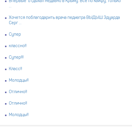
Впервые отдыхал недавно в Крыму. Всё по кайфу, только
...
Хочется поблагодарить врача педиатра ВЫДЫШ Эдуарда
Серг ...
Супер
классно!!
Супер!!!
Класс!!
Молодцы!!
Отлично!!
Отлично!!
Молодцы!!