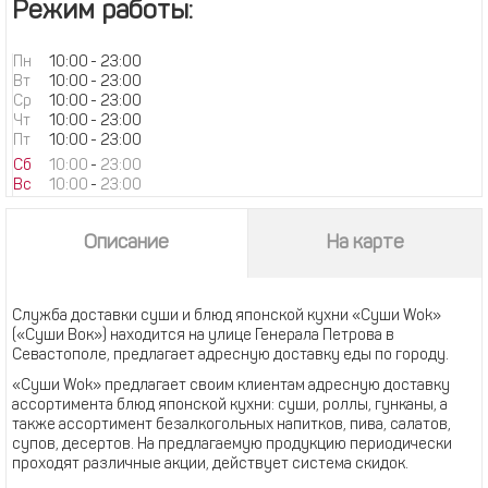
Режим работы:
Пн
10:00
-
23:00
Вт
10:00
-
23:00
Ср
10:00
-
23:00
Чт
10:00
-
23:00
Пт
10:00
-
23:00
Сб
10:00
-
23:00
Вс
10:00
-
23:00
Описание
На карте
Служба доставки суши и блюд японской кухни «Суши Wok»
(«Суши Вок») находится на улице Генерала Петрова в
Севастополе, предлагает адресную доставку еды по городу.
«Суши Wok» предлагает своим клиентам адресную доставку
ассортимента блюд японской кухни: суши, роллы, гунканы, а
также ассортимент безалкогольных напитков, пива, салатов,
супов, десертов. На предлагаемую продукцию периодически
проходят различные акции, действует система скидок.