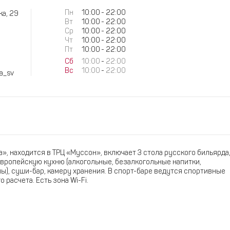
Пн
10:00
-
22:00
ка, 29
Вт
10:00
-
22:00
Ср
10:00
-
22:00
Чт
10:00
-
22:00
Пт
10:00
-
22:00
Сб
10:00
-
22:00
Вс
10:00
-
22:00
na_sv
», находится в ТРЦ «Муссон», включает 3 стола русского бильярда
европейскую кухню (алкогольные, безалкогольные напитки,
ны), суши-бар, камеру хранения. В спорт-баре ведутся спортивные
 расчета. Есть зона Wi-Fi.