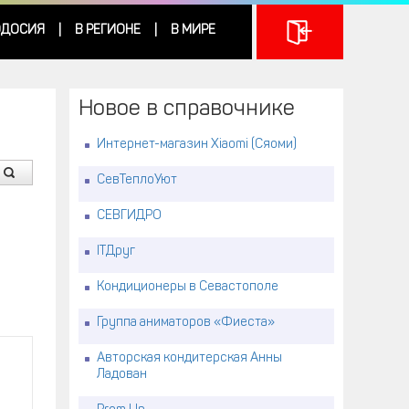
ДОСИЯ
В РЕГИОНЕ
В МИРЕ
|
|
Новое в справочнике
Интернет-магазин Xiaomi (Сяоми)
СевТеплоУют
СЕВГИДРО
ITДруг
Кондиционеры в Севастополе
Группа аниматоров «Фиеста»
Авторская кондитерская Анны
Ладован