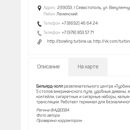
Адрес:
299053, г.Севастополь, ул. Вакуленчу
Район:
Ленинский
Телефон:
+7 (8692) 46 64 24
Телефон:
+7 (978) 853 57 71
http://bowling.turbina.ua; http://vk.com/turbi
Описание
На карте
Бильярд-холл
развлекательного центра «Турбина
5 столов американского пула, удобные диваны, 
коктейли, сигаретные и сигарные наборы, калья
трансляции. Работает терминал для безналичного
Регина ФАДЕЕВА
Фото автора
Проверено корректором