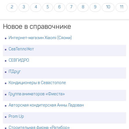
2
3
4
5
6
7
8
9
10
11
Новое в справочнике
Интернет-магазин Xiaomi (Сяоми)
СевТеплоУют
СЕВГИДРО
ITДруг
Кондиционеры в Севастополе
Группа аниматоров «Фиеста»
Авторская кондитерская Анны Ладован
Prom Up
Строительная фирма «Ратибор»