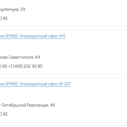
куленчука, 29
0 85
нк (РНКБ). Операционный офис №5
ероев Севастополя, 64
 85; +7 (495) 232 90 85
нк (РНКБ). Операционный офис № 257
т Октябрьской Революции, 46
0 85