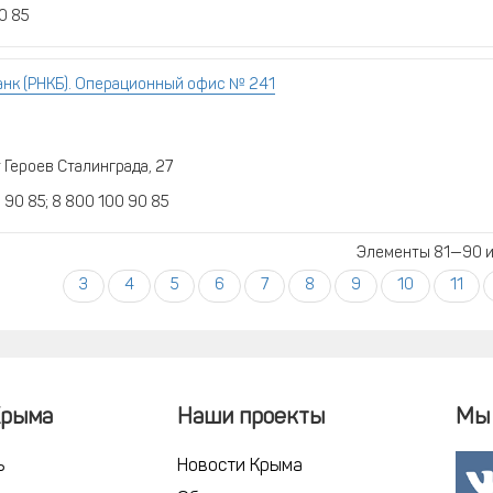
0 85
нк (РНКБ). Операционный офис № 241
 Героев Сталинграда, 27
2 90 85; 8 800 100 90 85
Элементы 81—90 из
3
4
5
6
7
8
9
10
11
Крыма
Наши проекты
Мы 
ь
Новости Крыма