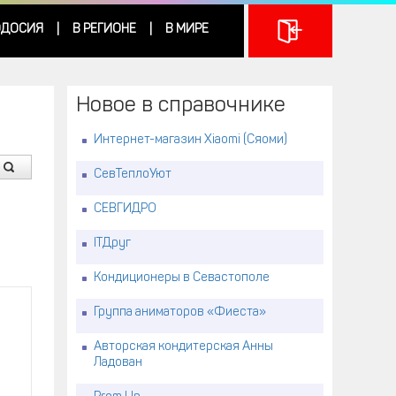
ДОСИЯ
В РЕГИОНЕ
В МИРЕ
|
|
Новое в справочнике
Интернет-магазин Xiaomi (Сяоми)
СевТеплоУют
СЕВГИДРО
ITДруг
Кондиционеры в Севастополе
Группа аниматоров «Фиеста»
Авторская кондитерская Анны
Ладован