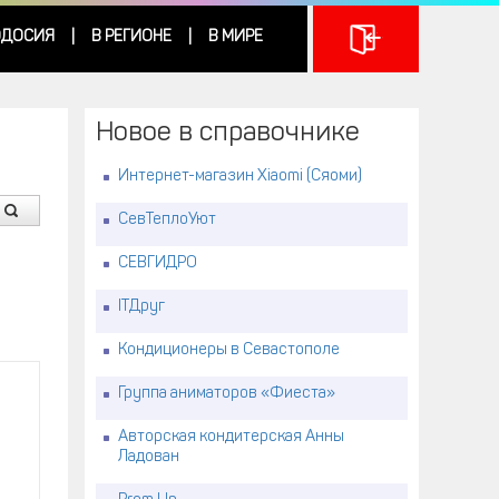
ДОСИЯ
В РЕГИОНЕ
В МИРЕ
|
|
Новое в справочнике
Интернет-магазин Xiaomi (Сяоми)
СевТеплоУют
СЕВГИДРО
ITДруг
Кондиционеры в Севастополе
Группа аниматоров «Фиеста»
Авторская кондитерская Анны
Ладован