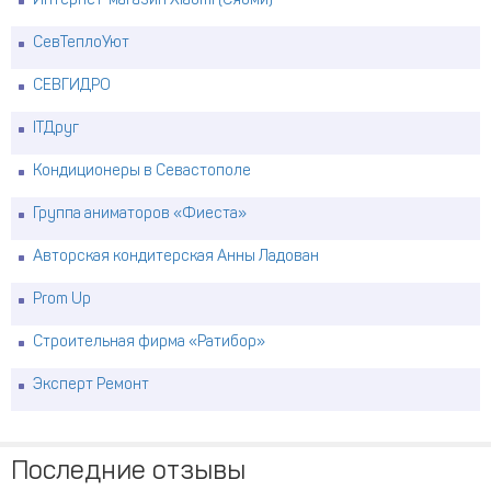
Интернет-магазин Xiaomi (Сяоми)
СевТеплоУют
СЕВГИДРО
ITДруг
Кондиционеры в Севастополе
Группа аниматоров «Фиеста»
Авторская кондитерская Анны Ладован
Prom Up
Строительная фирма «Ратибор»
Эксперт Ремонт
Последние отзывы