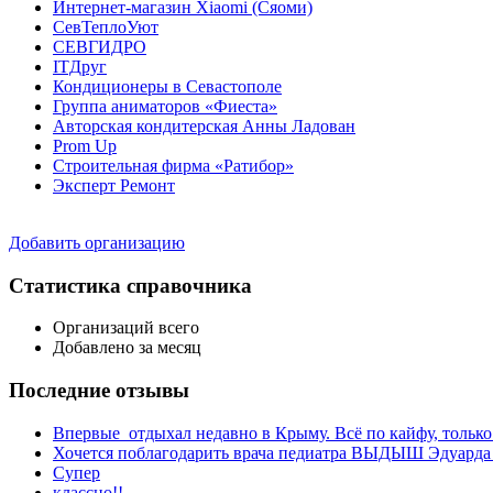
Интернет-магазин Xiaomi (Сяоми)
СевТеплоУют
СЕВГИДРО
ITДруг
Кондиционеры в Севастополе
Группа аниматоров «Фиеста»
Авторская кондитерская Анны Ладован
Prom Up
Строительная фирма «Ратибор»
Эксперт Ремонт
Добавить организацию
Статистика справочника
Организаций всего
Добавлено за месяц
Последние отзывы
Впервые отдыхал недавно в Крыму. Всё по кайфу, только 
Хочется поблагодарить врача педиатра ВЫДЫШ Эдуарда С
Супер
классно!!