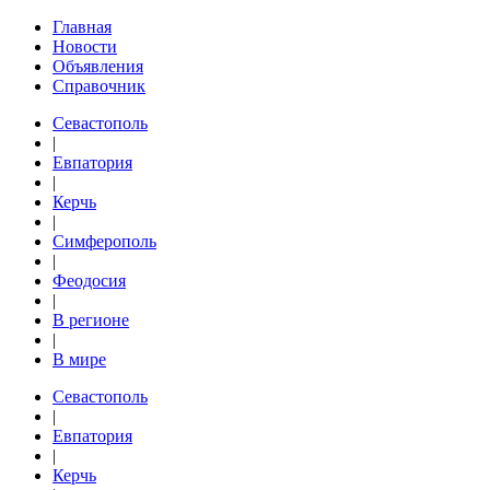
Главная
Новости
Объявления
Справочник
Севастополь
|
Евпатория
|
Керчь
|
Симферополь
|
Феодосия
|
В регионе
|
В мире
Севастополь
|
Евпатория
|
Керчь