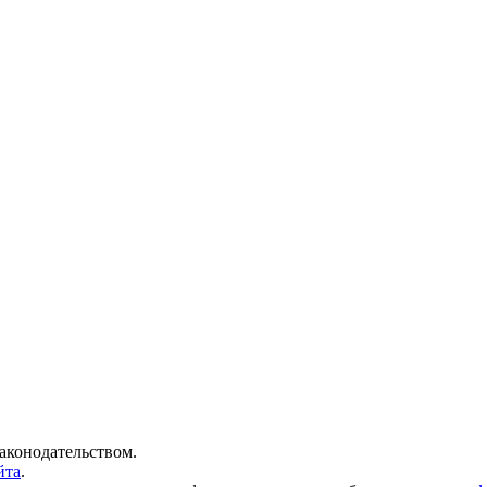
аконодательством.
йта
.