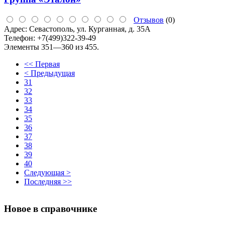
Отзывов
(0)
Адрес:
Севастополь, ул. Курганная, д. 35А
Телефон:
+7(499)322-39-49
Элементы 351—360 из 455.
<< Первая
< Предыдущая
31
32
33
34
35
36
37
38
39
40
Следующая >
Последняя >>
Новое в справочнике