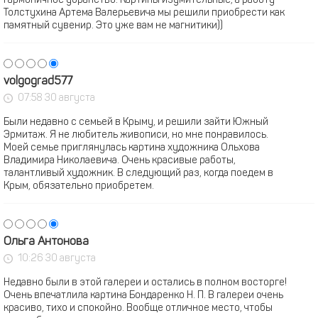
гармоничное убранство. Картины изумительные, а работу
Толстухина Артема Валерьевича мы решили приобрести как
памятный сувенир. Это уже вам не магнитики))
volgograd577
07:58 30 августа
Были недавно с семьей в Крыму, и решили зайти Южный
Эрмитаж. Я не любитель живописи, но мне понравилось.
Моей семье приглянулась картина художника Ольхова
Владимира Николаевича. Очень красивые работы,
талантливый художник. В следующий раз, когда поедем в
Крым, обязательно приобретем.
Ольга Антонова
10:26 30 августа
Недавно были в этой галереи и остались в полном восторге!
Очень впечатлила картина Бондаренко Н. П. В галереи очень
красиво, тихо и спокойно. Вообще отличное место, чтобы