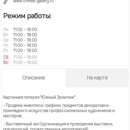
www.crimea-gallery.ru
Режим работы:
Пн
11:00
-
18:00
Вт
11:00
-
18:00
Ср
11:00
-
18:00
Чт
11:00
-
18:00
Пт
11:00
-
18:00
Сб
11:00
-
18:00
Вс
11:00
-
18:00
Описание
На карте
Картинная галерея "Южный Эрмитаж"
- Продажа живописи, графики, предметов декоративно-
прикладного искусства профессиональных художников и
мастеров.
- Выставочный зал (организация и проведение выставок,
презентаций, торжественных мероприятий).