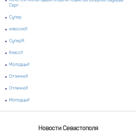
Хочется поблагодарить врача педиатра ВЫДЫШ Эдуарда
Серг ...
Супер
классно!!
Супер!!!
Класс!!
Молодцы!!
Отлично!!
Отлично!!
Молодцы!!
Новости Севастополя