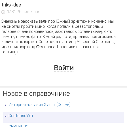
triksi-dee
17:31 26 сентября
Знакомые рассказывали про Южный эрмитаж и,конечно, мы
не смогли пройти мимо, когда попали в Севастополь. В
галерее очень понравилось, захотелось оставить какую-то
память, помимо фото. К моей радости, продавалось огромное
количество картин. Себе взяла картину Макеевой Светланы,
муж взял картину Федорова. Повесили в спальню и
гостиную.
Войти
Новое в справочнике
Интернет-магазин Xiaomi (Сяоми)
СевТеплоУют