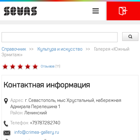
Справочник
>>
Культура и искусство
>>
Галерея «Южный
Эрмитаж»
Отзывов
(11)
Контактная информация
Адрес:
г. Севастополь, мыс Хрустальный, набережная
Адмирала Перелешина 1
Район:
Ленинский
Телефон:
+79787282740
info@crimea-gallery.ru