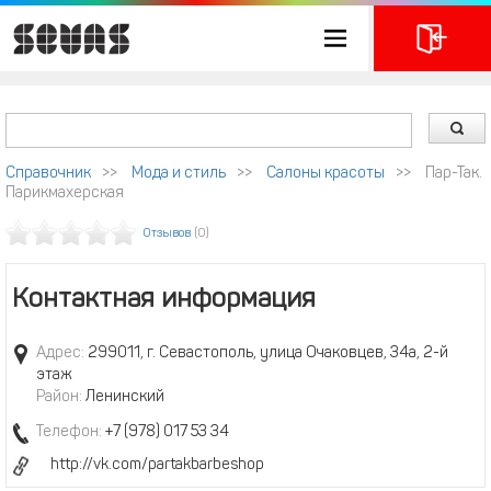
Справочник
>>
Мода и стиль
>>
Салоны красоты
>>
Пар-Так.
Парикмахерская
Отзывов
(0)
Контактная информация
Адрес:
299011, г. Севастополь, улица Очаковцев, 34а, 2-й
этаж
Район:
Ленинский
Телефон:
+7 (978) 017 53 34
http://vk.com/partakbarbeshop