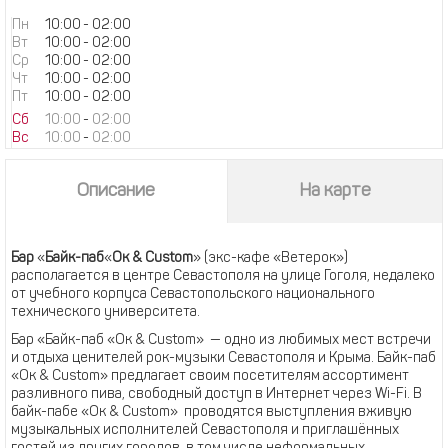
Пн
10:00
-
02:00
Вт
10:00
-
02:00
Ср
10:00
-
02:00
Чт
10:00
-
02:00
Пт
10:00
-
02:00
Сб
10:00
-
02:00
Вс
10:00
-
02:00
Описание
На карте
Бар
«
Байк-паб
«
Oк & Custom
» (экс-кафе «Ветерок»)
располагается в центре Севастополя на улице Гоголя, недалеко
от учебного корпуса Севастопольского национального
технического университета.
Бар «Байк-паб «Oк & Custom» — одно из любимых мест встречи
и отдыха ценителей рок-музыки Севастополя и Крыма. Байк-паб
«Oк & Custom» предлагает своим посетителям ассортимент
разливного пива, свободный доступ в Интернет через Wi-Fi. В
байк-пабе «Oк & Custom» проводятся выступления вживую
музыкальных исполнителей Севастополя и приглашённых