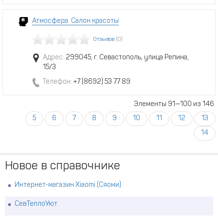
Атмосфера. Салон красоты
Отзывов
(0)
Адрес:
299045, г. Севастополь, улица Репина,
15/3
Телефон:
+7 (8692) 53 77 89
Элементы 91—100 из 146.
5
6
7
8
9
10
11
12
13
14
Новое в справочнике
Интернет-магазин Xiaomi (Сяоми)
СевТеплоУют