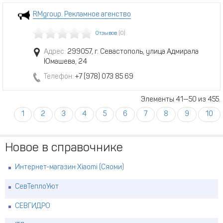
RMgroup. Рекламное агенство
Отзывов
(0)
Адрес:
299057, г. Севастополь, улица Адмирала
Юмашева, 24
Телефон:
+7 (978) 073 85 69
Элементы 41—50 из 455.
1
2
3
4
5
6
7
8
9
10
Новое в справочнике
Интернет-магазин Xiaomi (Сяоми)
СевТеплоУют
СЕВГИДРО