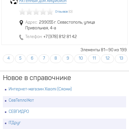
Яхтенный дом Амфибион
Отзывов
(0)
Адрес:
299055 г. Севастополь, улица
Привольная, 4-а
Телефон:
+7 (978) 812 81 42
Элементы 81—90 из 199.
4
5
6
7
8
9
10
11
12
13
Новое в справочнике
Интернет-магазин Xiaomi (Сяоми)
СевТеплоУют
СЕВГИДРО
ITДруг