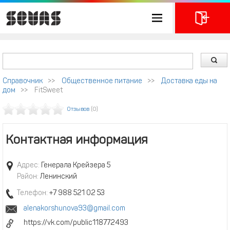
Справочник
>>
Общественное питание
>>
Доставка еды на
дом
>>
FitSweet
Отзывов
(0)
Контактная информация
Адрес:
Генерала Крейзера 5
Район:
Ленинский
Телефон:
+7 988 521 02 53
alenakorshunova93@gmail.com
https://vk.com/public118772493