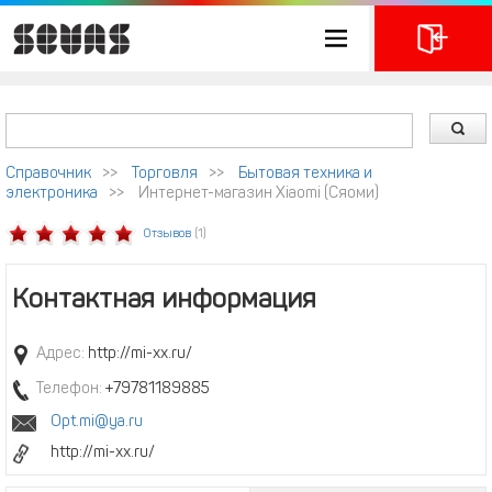
Справочник
>>
Торговля
>>
Бытовая техника и
электроника
>>
Интернет-магазин Xiaomi (Сяоми)
Отзывов
(1)
Контактная информация
Адрес:
http://mi-xx.ru/
Телефон:
+79781189885
Opt.mi@ya.ru
http://mi-xx.ru/