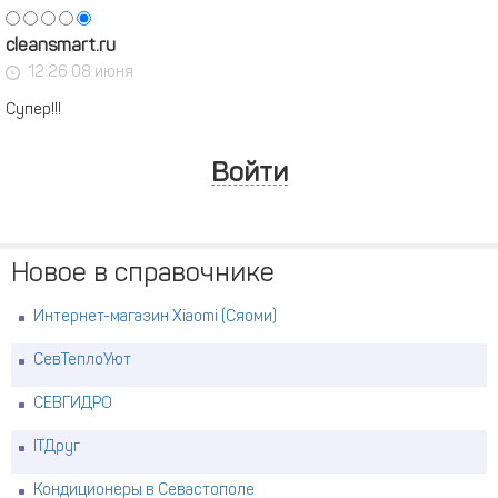
cleansmart.ru
12:26 08 июня
Супер!!!
Войти
Новое в справочнике
Интернет-магазин Xiaomi (Сяоми)
СевТеплоУют
СЕВГИДРО
ITДруг
Кондиционеры в Севастополе