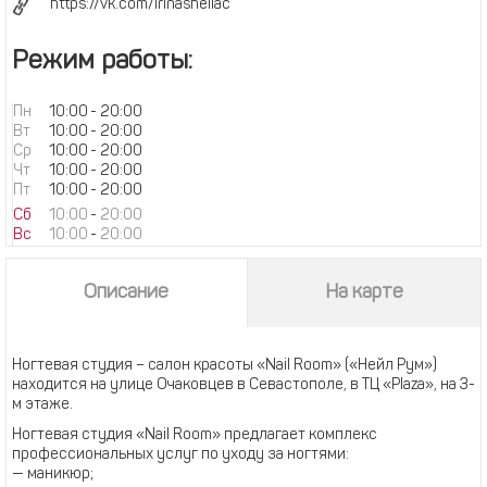
https://vk.com/irinashellac
Режим работы:
Пн
10:00
-
20:00
Вт
10:00
-
20:00
Ср
10:00
-
20:00
Чт
10:00
-
20:00
Пт
10:00
-
20:00
Сб
10:00
-
20:00
Вс
10:00
-
20:00
Описание
На карте
Ногтевая студия – салон красоты «Nail Room» («Нейл Рум»)
находится на улице Очаковцев в Севастополе, в ТЦ «Plaza», на 3-
м этаже.
Ногтевая студия «Nail Room» предлагает комплекс
профессиональных услуг по уходу за ногтями:
— маникюр;