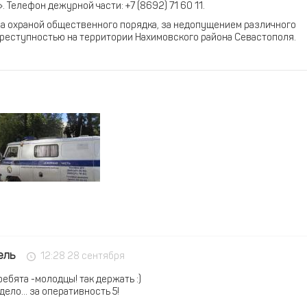
 Телефон дежурной части: +7 (8692) 71 60 11.
а охраной общественного порядка, за недопущением различного
реступностью на территории Нахимовского района Севастополя.
ель
12:28 28 сентября
ебята -молодцы! так держать :)
дело... за оперативность 5!