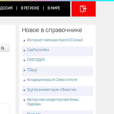
ДОСИЯ
В РЕГИОНЕ
В МИРЕ
|
|
Новое в справочнике
Интернет-магазин Xiaomi (Сяоми)
СевТеплоУют
СЕВГИДРО
ITДруг
Кондиционеры в Севастополе
Группа аниматоров «Фиеста»
Авторская кондитерская Анны
Ладован