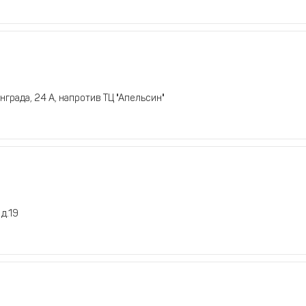
града, 24 А, напротив ТЦ "Апельсин"
д.19