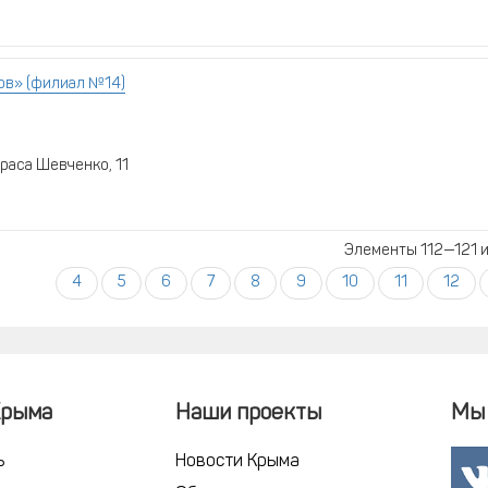
ов» (филиал №14)
араса Шевченко, 11
Элементы 112—121 и
4
5
6
7
8
9
10
11
12
Крыма
Наши проекты
Мы 
ь
Новости Крыма