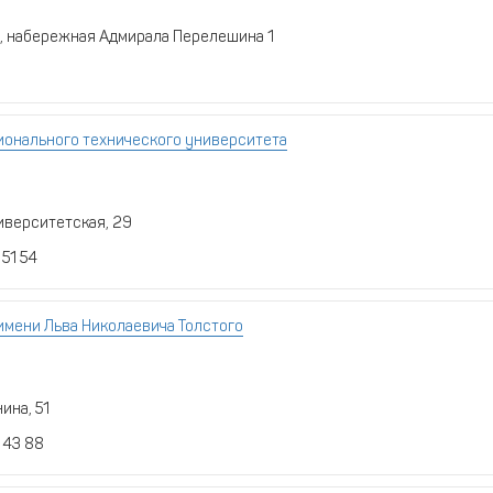
й, набережная Адмирала Перелешина 1
ионального технического университета
ниверситетская, 29
 51 54
имени Льва Николаевича Толстого
ина, 51
4 43 88