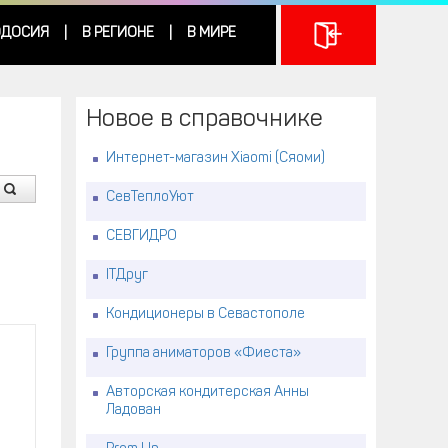
ДОСИЯ
В РЕГИОНЕ
В МИРЕ
|
|
Новое в справочнике
Интернет-магазин Xiaomi (Сяоми)
СевТеплоУют
СЕВГИДРО
ITДруг
Кондиционеры в Севастополе
Группа аниматоров «Фиеста»
Авторская кондитерская Анны
Ладован