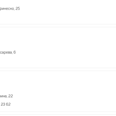
ринеско, 25
сарева, 6
нина, 22
4 23 62