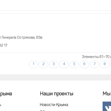
т Генерала Острякова, 69а
92 17
Элементы 61—70 и
1
2
3
4
5
6
7
8
Крыма
Наши проекты
Мы 
ь
Новости Крыма