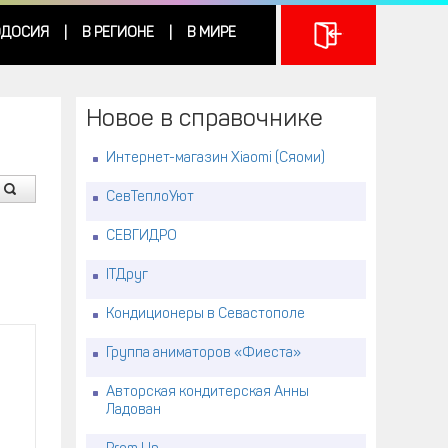
ДОСИЯ
В РЕГИОНЕ
В МИРЕ
|
|
Новое в справочнике
Интернет-магазин Xiaomi (Сяоми)
СевТеплоУют
СЕВГИДРО
ITДруг
Кондиционеры в Севастополе
Группа аниматоров «Фиеста»
Авторская кондитерская Анны
Ладован