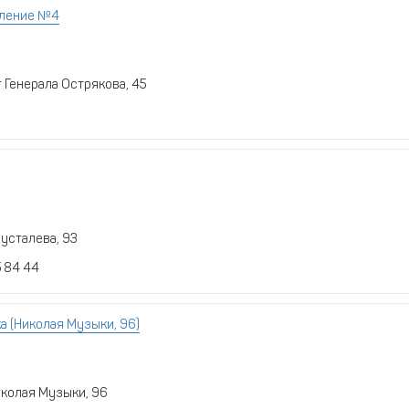
еление №4
 Генерала Острякова, 45
русталева, 93
5 84 44
а (Николая Музыки, 96)
иколая Музыки, 96