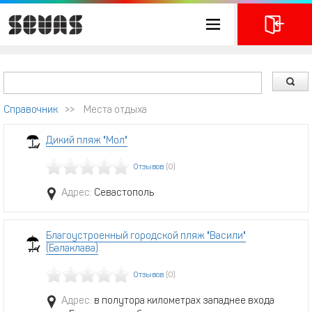
Справочник
>>
Места отдыха
Дикий пляж "Мол"
Отзывов
(0)
Адрес:
Севастополь
Благоустроенный городской пляж "Васили"
(Балаклава)
Отзывов
(0)
Адрес:
в полутора километрах западнее входа