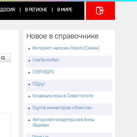
ДОСИЯ
В РЕГИОНЕ
В МИРЕ
|
|
Новое в справочнике
Интернет-магазин Xiaomi (Сяоми)
СевТеплоУют
СЕВГИДРО
ITДруг
Кондиционеры в Севастополе
Группа аниматоров «Фиеста»
Авторская кондитерская Анны
Ладован