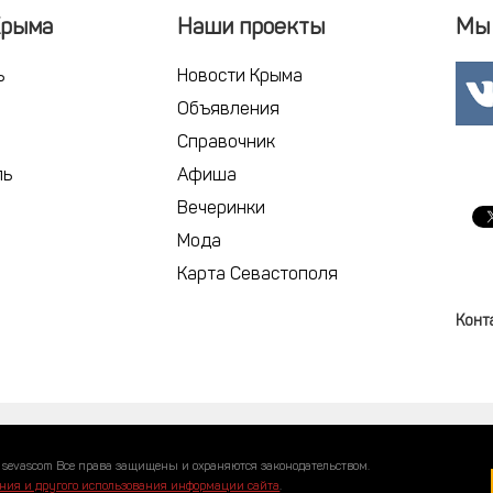
Крыма
Наши проекты
Мы 
ь
Новости Крыма
Объявления
Справочник
ль
Афиша
Вечеринки
Мода
Карта Севастополя
Конт
 sevascom Все права защищены и охраняются законодательством.
ния и другого использования информации сайта
.