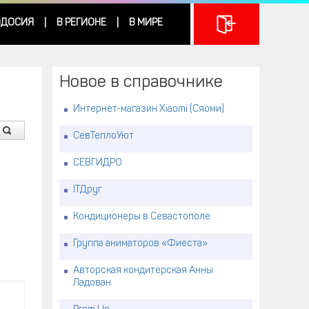
ДОСИЯ
В РЕГИОНЕ
В МИРЕ
|
|
Новое в справочнике
Интернет-магазин Xiaomi (Сяоми)
СевТеплоУют
СЕВГИДРО
ITДруг
Кондиционеры в Севастополе
Группа аниматоров «Фиеста»
Авторская кондитерская Анны
Ладован