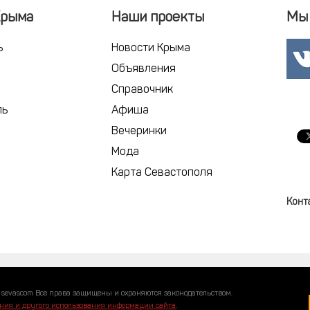
Крыма
Наши проекты
Мы 
ь
Новости Крыма
Объявления
Справочник
ль
Афиша
Вечеринки
Мода
Карта Севастополя
Конт
 sevascom Все права защищены и охраняются законодательством.
ния и другого использования информации сайта
.