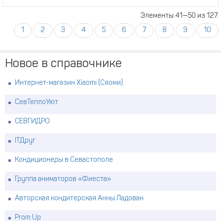
Элементы 41—50 из 127.
1
2
3
4
5
6
7
8
9
10
Новое в справочнике
Интернет-магазин Xiaomi (Сяоми)
СевТеплоУют
СЕВГИДРО
ITДруг
Кондиционеры в Севастополе
Группа аниматоров «Фиеста»
Авторская кондитерская Анны Ладован
Prom Up