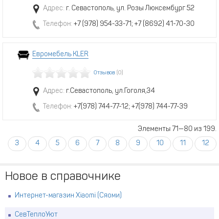
Адрес:
г. Севастополь, ул. Розы Люксембург 52
Телефон:
+7 (978) 954-33-71; +7 (8692) 41-70-30
Евромебель KLER
Отзывов
(0)
Адрес:
г.Севастополь, ул.Гоголя,34
Телефон:
+7(978) 744-77-12; +7(978) 744-77-39
Элементы 71—80 из 199.
3
4
5
6
7
8
9
10
11
12
Новое в справочнике
Интернет-магазин Xiaomi (Сяоми)
СевТеплоУют