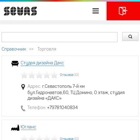
Справочник
>>
Торговля
Студая дизайна Дакс
Отзывов
(0)
Адрес:
г.Севастополь 7-й км
бул.Гидронавтов,60, ТЦ Домино, 0 этаж, студия
дизайна «ДАКС»
Телефон:
+79781040834
Югланс
Отзывов
(0)